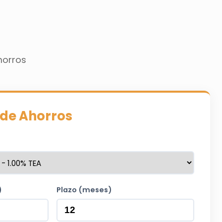
horros
de Ahorros
)
Plazo (meses)