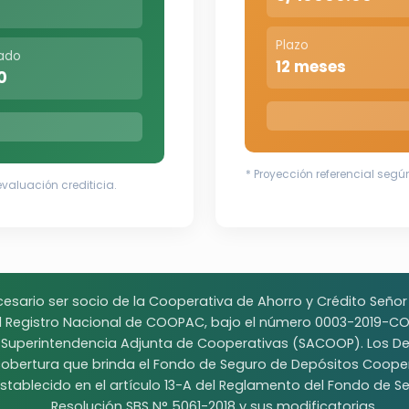
Plazo
tado
12 meses
0
* Proyección referencial según
 evaluación crediticia.
cesario ser socio de la Cooperativa de Ahorro y Crédito Seño
el Registro Nacional de COOPAC, bajo el número 0003-2019-C
a Superintendencia Adjunta de Cooperativas (SACOOP). Los Dep
obertura que brinda el Fondo de Seguro de Depósitos Cooper
stablecido en el artículo 13-A del Reglamento del Fondo de
Resolución SBS N° 5061-2018 y sus modificatorias.