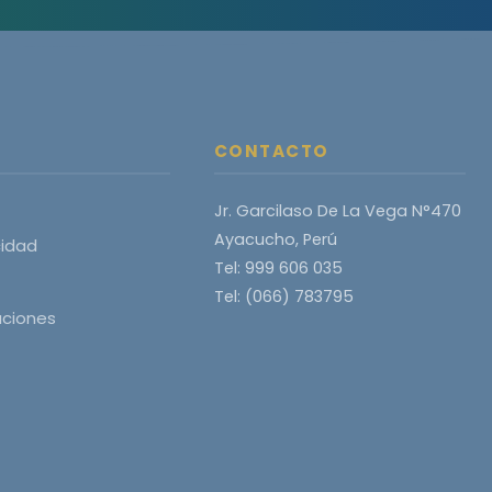
CONTACTO
Jr. Garcilaso De La Vega N°470
Ayacucho, Perú
cidad
Tel: 999 606 035
Tel: (066) 783795
aciones