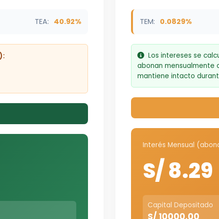
TEA:
40.92%
TEM:
0.0829%
):
Los intereses se calc
abonan mensualmente a 
mantiene intacto durant
Interés Mensual (abon
S/ 8.29
Capital Depositado
S/ 10000.00