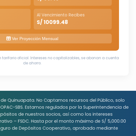
Al Vencimiento Recibes
S/ 10099.48
Ver Proyección Mensual
 tarifario oficial. Intereses no capitalizables, se abonan a cuenta
de ahorro.
r de Quinuapata. No Captamos recursos del Público, solo
OOPAC-SBS. Estamos regulados por la Superintendencia de
ósitos de nuestros socios, así como los intereses
ativo – FSDC. Hasta por el monto máximo de S/ 5,000.00
 Seguro de Depósitos Cooperativo, aprobado mediante