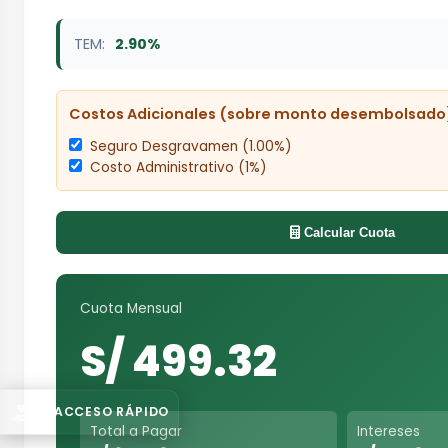
TEM:
2.90%
Costos Adicionales (sobre monto desembolsado
Seguro Desgravamen (
1.00%
)
Costo Administrativo (1%)
Calcular Cuota
Cuota Mensual
S/ 499.32
ACCESO RÁPIDO
Total a Pagar
Intereses