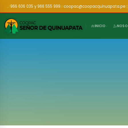
966 606 035 y 966 555 999
coopac@coopacquinuapata.pe
INICIO
NOSO