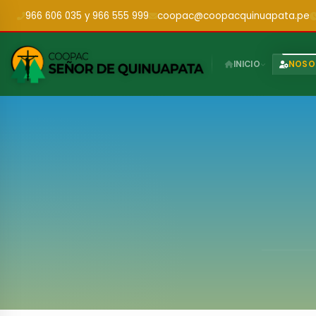
966 606 035 y 966 555 999
coopac@coopacquinuapata.pe
INICIO
NOSO